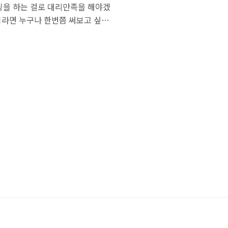
팅을 하는 걸로 대리만족을 해야겠
사람이라면 누구나 한번쯤 써보고 싶은
e SA R2SA-JP3-BK(신제품)[fr
점!! 축전기의 축전량 변화를 측정하여
스위치를 만들어 한 개의 키를 이
면, 정전식은 쫀득한 느낌이라 한
능..