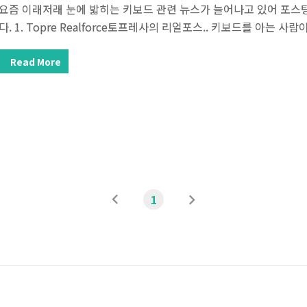
요즘 이래저래 눈에 밟히는 키보드 관련 뉴스가 늘어나고 있어 포스
다. 1. Topre Realforce토프레사의 리얼포스.. 키보드를 아는 
제품이죠. 후져보이지만.. 30만원이 넘는다.[from Leopold] Realforc
om 4gamer] 1.1 정전용량무접점. 그 이유는 바로 정전용량무접
Read More
키가 눌렸는지 감지하는 방식이다.스프링과 부품이 맞물린 구동부가 
루는 방식인 기계식과는 다르다. 기계식은 탁탁거리거나 스무스한 반
다. 무접점 방식이기 때문에 소음이 적고 3천만번 이상의 키 입력이 가
이
다
1
전
음