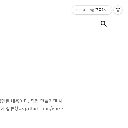
BlaCk_Log
구독하기
검색
고민한 내용이다. 직접 만들기엔 시
에 합류했다. github.com/emac
ories available. Follow their
acs + Deno란 끔직한 혼종(?)을 발