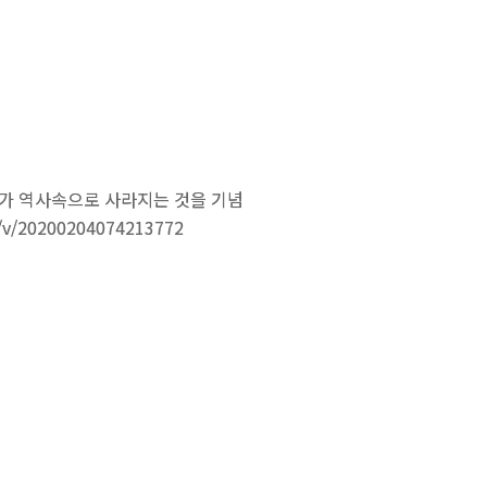
ender까지도 지원하고 있었다. 덕
트가 안되고 있었다. St..
가 역사속으로 사라지는 것을 기념
/20200204074213772