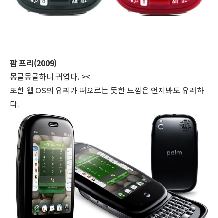
팜 프리(2009)
몽글몽글하니 귀엽다. ><
또한 웹 OS의 유리가 떠오르는 듯한 느낌은 언제봐도 유려하
다.