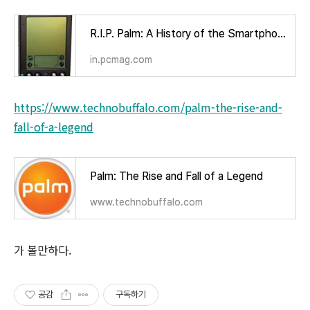
R.I.P. Palm: A History of the Smartphone/PDA Pioneer
in.pcmag.com
https://www.technobuffalo.com/palm-the-rise-and-
fall-of-a-legend
Palm: The Rise and Fall of a Legend
www.technobuffalo.com
가 볼만하다.
공감
구독하기