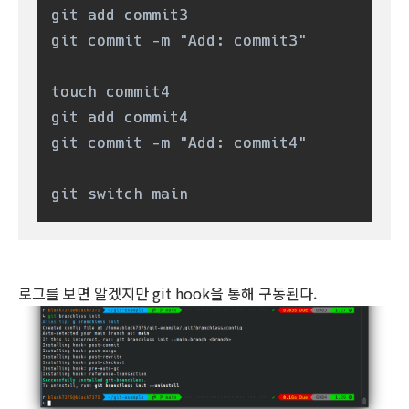
git add commit3

git commit -m "Add: commit3"

touch commit4

git add commit4

git commit -m "Add: commit4"

git switch main
로그를 보면 알겠지만 git hook을 통해 구동된다.