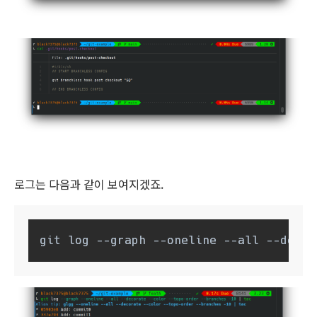
로그는 다음과 같이 보여지겠죠.
git log --graph --oneline --all --decor