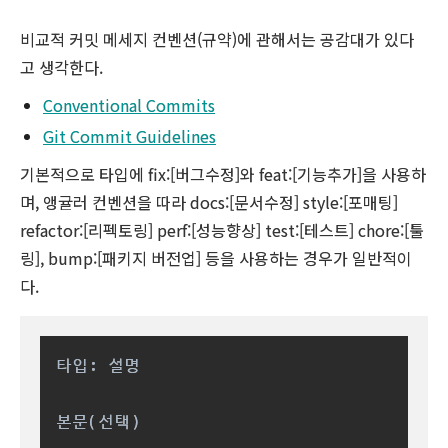
비교적 커밋 메세지 컨벤션(규약)에 관해서는 공감대가 있다
고 생각한다.
Conventional Commits
Git Commit Guidelines
기본적으로 타입에 fix:[버그수정]와 feat:[기능추가]을 사용하
며, 앵귤러 컨벤션을 따라 docs:[문서수정] style:[포매팅]
refactor:[리펙토링] perf:[성능향상] test:[테스트] chore:[툴
링], bump:[패키지 버전업] 등을 사용하는 경우가 일반적이
다.
타입: 설명

본문(선택)
